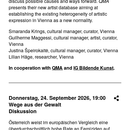
discuss possible causes and ways forward.
QMA
presents their new artist database aiming at
establishing the existing heterogeneity of artistic
expression in Vienna as a new normality.
Smaranda Krings, cultural manager, curator, Vienna
Guilherme Maggessi, cultural manager, artist, curator,
Vienna
Justina Špeirokaitė, cultural manager, curator, Vienna
Lilian Häge, researcher, Vienna
In cooperation with
QMA
and
IG Bildende Kunst
.
Donnerstag, 24. September 2026,
19:00
Wege aus der Gewalt
Diskussion
Österreich weist im europäischen Vergleich eine
überdurchschnittlich hohe Rate an Femiziden auf.