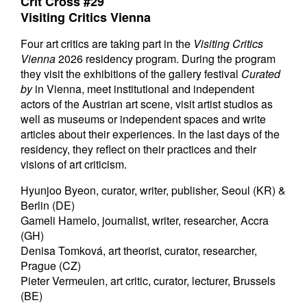
Crit Cross #29
Visiting Critics Vienna
Four art critics are taking part in the
Visiting Critics
Vienna
2026 residency program. During the program
they visit the exhibitions of the gallery festival
Curated
by
in Vienna, meet institutional and independent
actors of the Austrian art scene, visit artist studios as
well as museums or independent spaces and write
articles about their experiences. In the last days of the
residency, they reflect on their practices and their
visions of art criticism.
Hyunjoo Byeon, curator, writer, publisher, Seoul (KR) &
Berlin (DE)
Gameli Hamelo, journalist, writer, researcher, Accra
(GH)
Denisa Tomková, art theorist, curator, researcher,
Prague (CZ)
Pieter Vermeulen, art critic, curator, lecturer, Brussels
(BE)