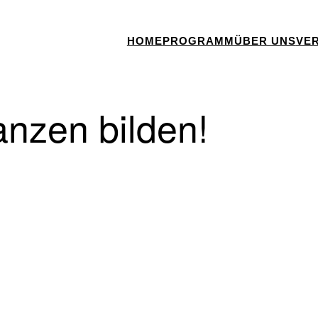
HOME
PROGRAMM
ÜBER UNS
VE
ianzen bilden!